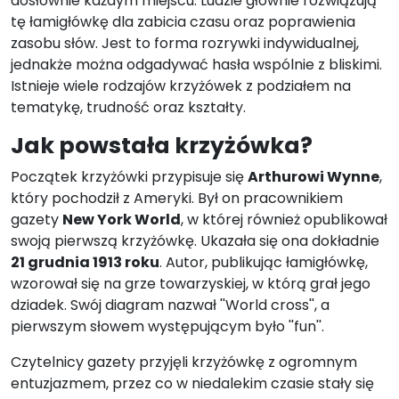
dosłownie każdym miejscu. Ludzie głównie rozwiązują
tę łamigłówkę dla zabicia czasu oraz poprawienia
zasobu słów. Jest to forma rozrywki indywidualnej,
jednakże można odgadywać hasła wspólnie z bliskimi.
Istnieje wiele rodzajów krzyżówek z podziałem na
tematykę, trudność oraz kształty.
Jak powstała krzyżówka?
Początek krzyżówki przypisuje się
Arthurowi Wynne
,
który pochodził z Ameryki. Był on pracownikiem
gazety
New York World
, w której również opublikował
swoją pierwszą krzyżówkę. Ukazała się ona dokładnie
21 grudnia 1913 roku
. Autor, publikując łamigłówkę,
wzorował się na grze towarzyskiej, w którą grał jego
dziadek. Swój diagram nazwał ''World cross'', a
pierwszym słowem występującym było ''fun''.
Czytelnicy gazety przyjęli krzyżówkę z ogromnym
entuzjazmem, przez co w niedalekim czasie stały się