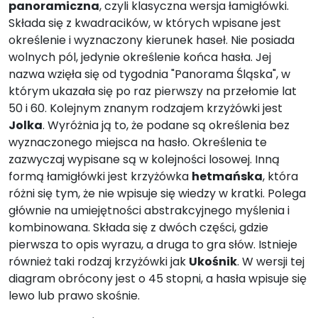
panoramiczna
, czyli klasyczna wersja łamigłówki.
Składa się z kwadracików, w których wpisane jest
określenie i wyznaczony kierunek haseł. Nie posiada
wolnych pól, jedynie określenie końca hasła. Jej
nazwa wzięła się od tygodnia "Panorama Śląska", w
którym ukazała się po raz pierwszy na przełomie lat
50 i 60. Kolejnym znanym rodzajem krzyżówki jest
Jolka
. Wyróżnia ją to, że podane są określenia bez
wyznaczonego miejsca na hasło. Określenia te
zazwyczaj wypisane są w kolejności losowej. Inną
formą łamigłówki jest krzyżówka
hetmańska
, która
różni się tym, że nie wpisuje się wiedzy w kratki. Polega
głównie na umiejętności abstrakcyjnego myślenia i
kombinowana. Składa się z dwóch części, gdzie
pierwsza to opis wyrazu, a druga to gra słów. Istnieje
również taki rodzaj krzyżówki jak
Ukośnik
. W wersji tej
diagram obrócony jest o 45 stopni, a hasła wpisuje się
lewo lub prawo skośnie.