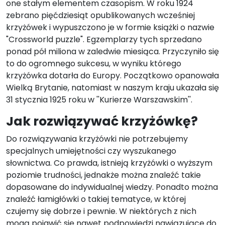
one stałym elementem czasopism. W roku 1924
zebrano pięćdziesiąt opublikowanych wcześniej
krzyżówek i wypuszczono je w formie książki o nazwie
"Crossworld puzzle". Egzemplarzy tych sprzedano
ponad pół miliona w zaledwie miesiąca. Przyczyniło się
to do ogromnego sukcesu, w wyniku którego
krzyżówka dotarła do Europy. Początkowo opanowała
Wielką Brytanie, natomiast w naszym kraju ukazała się
31 stycznia 1925 roku w ''Kurierze Warszawskim''.
Jak rozwiązywać krzyżówkę?
Do rozwiązywania krzyżówki nie potrzebujemy
specjalnych umiejętności czy wyszukanego
słownictwa. Co prawda, istnieją krzyżówki o wyższym
poziomie trudności, jednakże można znaleźć takie
dopasowane do indywidualnej wiedzy. Ponadto można
znaleźć łamigłówki o takiej tematyce, w której
czujemy się dobrze i pewnie. W niektórych z nich
mogą pojawić się nawet podpowiedzi nawiązujące do