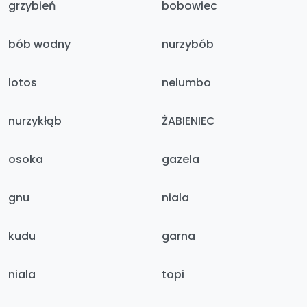
grzybień
bobowiec
bób wodny
nurzybób
lotos
nelumbo
nurzykłąb
ŻABIENIEC
osoka
gazela
gnu
niala
kudu
garna
niala
topi