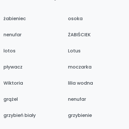
żabieniec
osoka
nenufar
ŻABIŚCIEK
lotos
Lotus
pływacz
moczarka
Wiktoria
lilia wodna
grążel
nenufar
grzybień biały
grzybienie