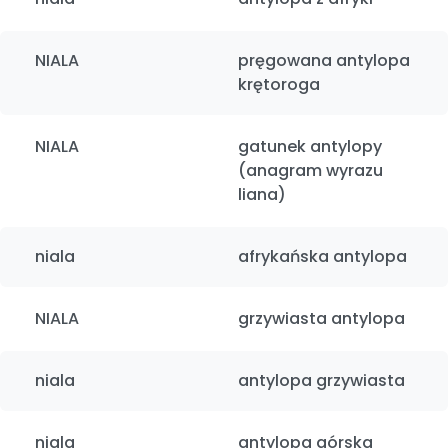
NIALA
pręgowana antylopa
krętoroga
NIALA
gatunek antylopy
(anagram wyrazu
liana)
niala
afrykańska antylopa
NIALA
grzywiasta antylopa
niala
antylopa grzywiasta
niala
antylopa górska