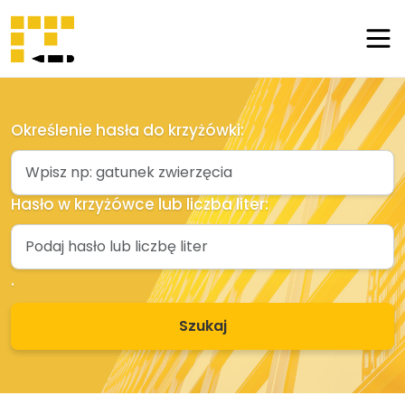
Szukaj
hasła
Blog
Określenie hasła do krzyżówki:
Ostatnio
dodane
Hasło w krzyżówce lub liczba liter:
Dodaj
hasło
.
Kontakt
Szukaj