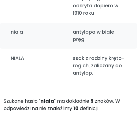
odkryta dopiero w
1910 roku
niala
antylopa w białe
pręgi
NIALA
ssak z rodziny kręto-
rogich, zaliczany do
antylop.
Szukane hasło "
niala
" ma dokładnie
5
znaków. W
odpowiedzi na nie znaleźlimy
10
definicji.