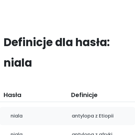
Definicje dla hasła:
niala
Hasła
Definicje
niala
antylopa z Etiopii
niala
antylopa z afryki