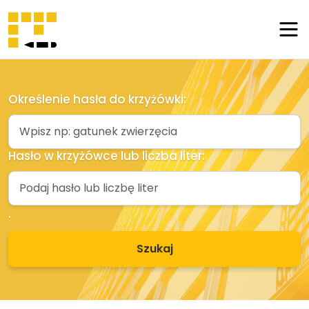
Szukaj
hasła
Blog
Określenie hasła do krzyżówki:
Ostatnio
dodane
Hasło w krzyżówce lub liczba liter:
Dodaj
hasło
.
Kontakt
Szukaj