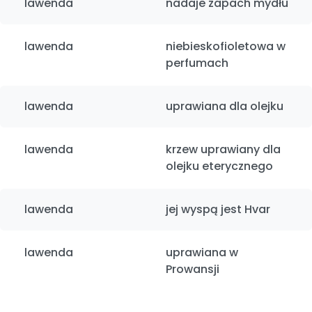
lawenda
nadaje zapach mydłu
lawenda
niebieskofioletowa w
perfumach
lawenda
uprawiana dla olejku
lawenda
krzew uprawiany dla
olejku eterycznego
lawenda
jej wyspą jest Hvar
lawenda
uprawiana w
Prowansji