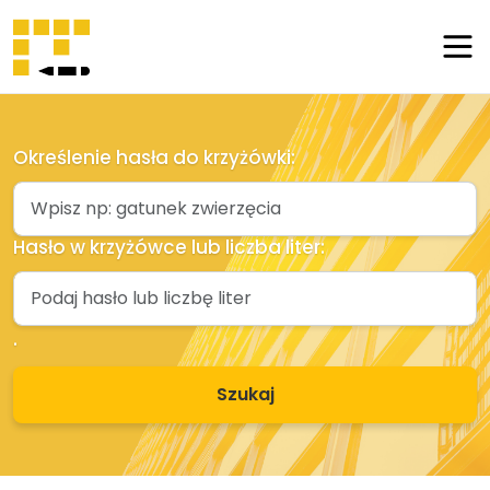
Szukaj
hasła
Blog
Określenie hasła do krzyżówki:
Ostatnio
dodane
Hasło w krzyżówce lub liczba liter:
Dodaj
hasło
.
Kontakt
Szukaj