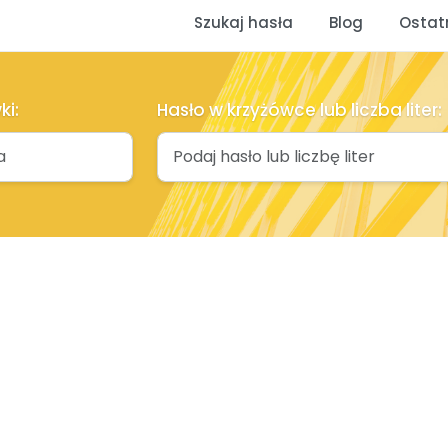
Szukaj hasła
Blog
Ostat
ki:
Hasło w krzyżówce lub liczba liter: