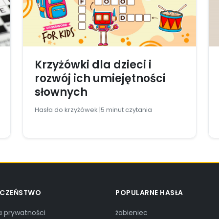
Krzyżówki dla dzieci i
rozwój ich umiejętności
słownych
Hasła do krzyżówek |
5 minut czytania
ECZEŃSTWO
POPULARNE HASŁA
ka prywatności
żabieniec