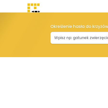
Szukaj
hasła
Określenie hasła do krzyżów
Blog
Ostatnio
dodane
Dodaj
hasło
Kontakt