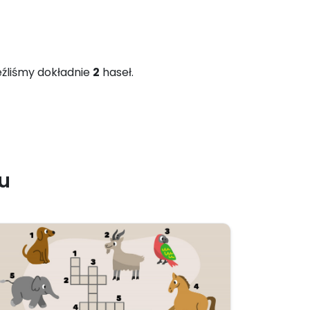
leźliśmy dokładnie
2
haseł.
u